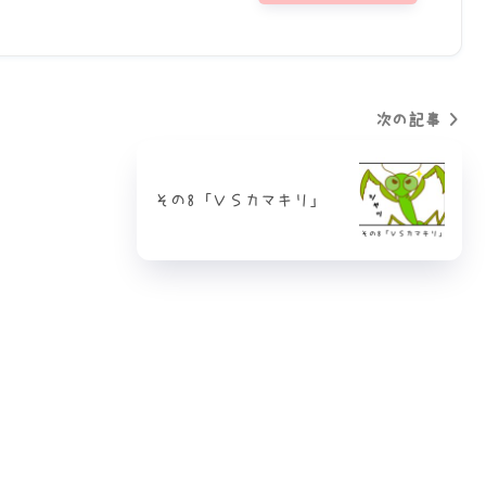
次の記事
その8「ＶＳカマキリ」